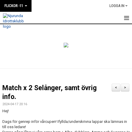
FLICKOR -11
LOGGA IN
HEM
NYHETER
KALENDER
MATCHER
TRUPPEN
Match x 2 Selånger, samt övrig
<
>
BILDGALLERI
info.
2024-04-17 20:16
DOKUMENT
Hej!
Dags för genrep inför vårcupen! Ifyllda/underskrivna lappar ska lämnas in
till oss ledare!