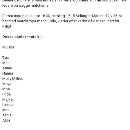
Denna gång låter vi våra egna barn + Alba, dubblera. Amme och Susanne är
ledare på bägge matcherna.
Första matchen startar 18:00, samling 17:15 Selånger. Matchtid 2 x 25. Vi
har med matchtröjor med till alla, kläder efter väder då det ser ut att bli
kyligt.
Dessa spelar match 1:
Mv: Ida
Tyra
Maja
Annie
Hanna
Molly Millred
Meya
Moa
Frida
Majken
Linnea
Ines
Alicia
Alba