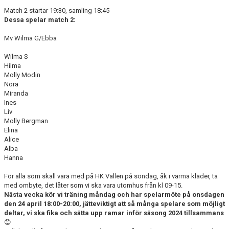
Match 2 startar 19:30, samling 18:45
Dessa spelar match 2:
Mv Wilma G/Ebba
Wilma S
Hilma
Molly Modin
Nora
Miranda
Ines
Liv
Molly Bergman
Elina
Alice
Alba
Hanna
För alla som skall vara med på HK Vallen på söndag, åk i varma kläder, ta
med ombyte, det låter som vi ska vara utomhus från kl 09-15.
Nästa vecka kör vi träning måndag och har spelarmöte på onsdagen
den 24 april 18:00-20:00, jätteviktigt att så många spelare som möjligt
deltar, vi ska fika och sätta upp ramar inför säsong 2024 tillsammans
😊