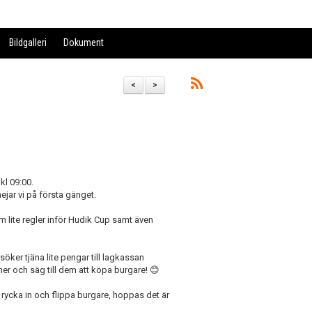
Bildgalleri
Dokument
<
>
kl 09:00.
jar vi på första gänget.
m lite regler inför Hudik Cup samt även
söker tjäna lite pengar till lagkassan
er och säg till dem att köpa burgare! 😊
 rycka in och flippa burgare, hoppas det är