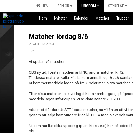
HEM
SENIOR
UNGDOM
STYRELSE
Hem
Nyheter
Kalender
Matcher
Truppen
Matcher lördag 8/6
2024-06-03 20:53
Hej
Vi spelar två matcher
OBS ny tid, första matchen är kl 10, andra matchen kl 12.
Till dessa matcher kallar vi alla som anmält sig,
ALLA
samlas 
Vi kommer meddela lagen på fre. Spelar man sista matchen he
Efter sista matchen, ska vi i laget käka hamburgare, gå igeno
meddela lagen inför cupen. Vi är klara senast kl 15:00.
Våra motståndare är SFF i båda matcher, så vi tänker att vi för
genom att sälja hamburgare fr ca kl 11. Ta med släkt och vänn
Ni som har lite olika uppdrag (plan, kiosk etc) kan således få
ok!