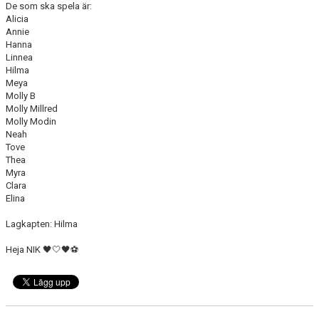
De som ska spela är:
Alicia
Annie
Hanna
Linnea
Hilma
Meya
Molly B
Molly Millred
Molly Modin
Neah
Tove
Thea
Myra
Clara
Elina
Lagkapten: Hilma
Heja NIK 🖤🤍🖤⚽️