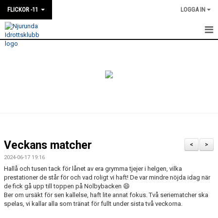
FLICKOR -11
LOGGA IN
HEM
NYHETER
KALENDER
MATCHER
TRUPPEN
Veckans matcher
<
>
BILDGALLERI
2024-06-17 19:16
Hallå och tusen tack för lånet av era grymma tjejer i helgen, vilka
DOKUMENT
prestationer de står för och vad roligt vi haft! De var mindre nöjda idag när
de fick gå upp till toppen på Nolbybacken 😄
Ber om ursäkt för sen kallelse, haft lite annat fokus. Två seriematcher ska
spelas, vi kallar alla som tränat för fullt under sista två veckorna.