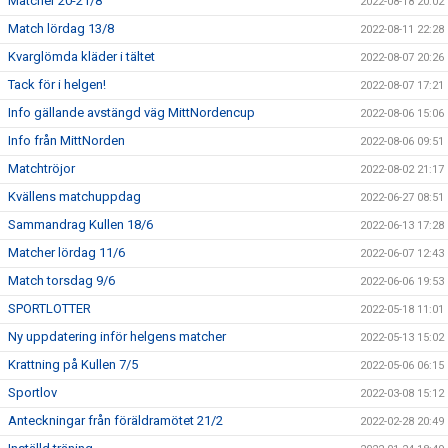
Matcher 20-21/8
2022-08-18 20:02
Match lördag 13/8
2022-08-11 22:28
Kvarglömda kläder i tältet
2022-08-07 20:26
Tack för i helgen!
2022-08-07 17:21
Info gällande avstängd väg MittNordencup
2022-08-06 15:06
Info från MittNorden
2022-08-06 09:51
Matchtröjor
2022-08-02 21:17
Kvällens matchuppdag
2022-06-27 08:51
Sammandrag Kullen 18/6
2022-06-13 17:28
Matcher lördag 11/6
2022-06-07 12:43
Match torsdag 9/6
2022-06-06 19:53
SPORTLOTTER
2022-05-18 11:01
Ny uppdatering inför helgens matcher
2022-05-13 15:02
Krattning på Kullen 7/5
2022-05-06 06:15
Sportlov
2022-03-08 15:12
Anteckningar från föräldramötet 21/2
2022-02-28 20:49