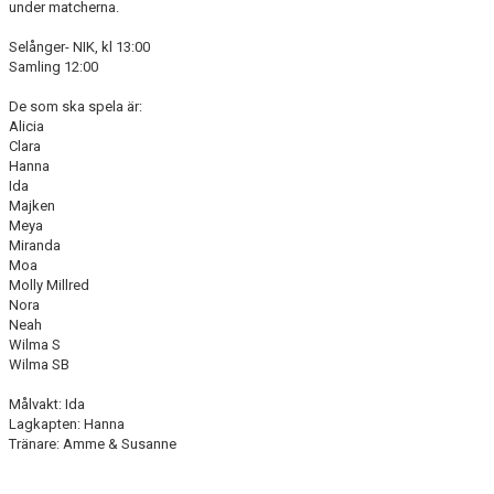
under matcherna.
Selånger- NIK, kl 13:00
Samling 12:00
De som ska spela är:
Alicia
Clara
Hanna
Ida
Majken
Meya
Miranda
Moa
Molly Millred
Nora
Neah
Wilma S
Wilma SB
Målvakt: Ida
Lagkapten: Hanna
Tränare: Amme & Susanne