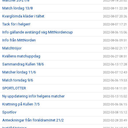
Matcher 20-21/8
2022-08-18 20:02
Match lördag 13/8
2022-08-11 22:28
Kvarglömda kläder i tältet
2022-08-07 20:26
Tack för i helgen!
2022-08-07 17:21
Info gällande avstängd väg MittNordencup
2022-08-06 15:06
Info från MittNorden
2022-08-06 09:51
Matchtröjor
2022-08-02 21:17
Kvällens matchuppdag
2022-06-27 08:51
Sammandrag Kullen 18/6
2022-06-13 17:28
Matcher lördag 11/6
2022-06-07 12:43
Match torsdag 9/6
2022-06-06 19:53
SPORTLOTTER
2022-05-18 11:01
Ny uppdatering inför helgens matcher
2022-05-13 15:02
Krattning på Kullen 7/5
2022-05-06 06:15
Sportlov
2022-03-08 15:12
Anteckningar från föräldramötet 21/2
2022-02-28 20:49