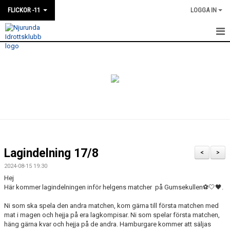
FLICKOR -11
LOGGA IN
HEM
NYHETER
KALENDER
MATCHER
TRUPPEN
Lagindelning 17/8
<
>
BILDGALLERI
2024-08-15 19:30
Hej
DOKUMENT
Här kommer lagindelningen inför helgens matcher på Gumsekullen⚽️🤍🖤.
Ni som ska spela den andra matchen, kom gärna till första matchen med
mat i magen och hejja på era lagkompisar. Ni som spelar första matchen,
häng gärna kvar och hejja på de andra. Hamburgare kommer att säljas