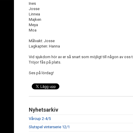
Ines
Josse
Linnea
Majken
Meya
Moa
Målvakt: Josse
Lagkapten: Hanna
Vid sjukdom hör av er så snart som möjligt till någon av oss t
Tröjor fås på plats.
Ses på lördag!
Nyhetsarkiv
Vårcup 2-4/5
Slutspel vinterserie 12/1