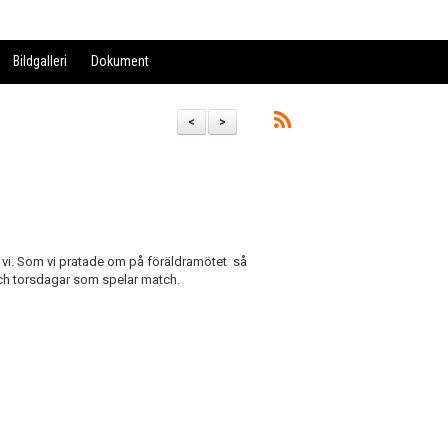
Bildgalleri
Dokument
<
>
r vi. Som vi pratade om på föräldramötet så
 och torsdagar som spelar match.