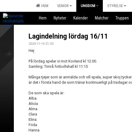
HEM
SENIOR
UNGDOM
STYRELSE
Hem
Nyheter
Kalender
Matcher
Truppen
Lagindelning lördag 16/11
2024-11-14 21:33
Hej
På lördag spelar vi mot Kovland kl 12:00.
Samling: Timrå fotbollshall kl 11:15
Många tjejer som är anmälda och vill spela, super skoj tycke
är det i första hand de som tränar kontinuerligt på tisdagar
De som ska spela är:
Alba
Alicia
Alma
Clara
Elina
Frida
Hanna