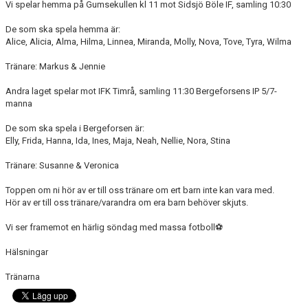
Vi spelar hemma på Gumsekullen kl 11 mot Sidsjö Böle IF, samling 10:30
De som ska spela hemma är:
Alice, Alicia, Alma, Hilma, Linnea, Miranda, Molly, Nova, Tove, Tyra, Wilma
Tränare: Markus & Jennie
Andra laget spelar mot IFK Timrå, samling 11:30 Bergeforsens IP 5/7-
manna
De som ska spela i Bergeforsen är:
Elly, Frida, Hanna, Ida, Ines, Maja, Neah, Nellie, Nora, Stina
Tränare: Susanne & Veronica
Toppen om ni hör av er till oss tränare om ert barn inte kan vara med.
Hör av er till oss tränare/varandra om era barn behöver skjuts.
Vi ser framemot en härlig söndag med massa fotboll
⚽️
Hälsningar
Tränarna