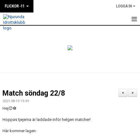
FLICKOR -11
LOGGA IN
HEM
NYHETER
KALENDER
MATCHER
TRUPPEN
Match söndag 22/8
<
>
BILDGALLERI
2021-08-19 19:49
Hej
😊⚽️
DOKUMENT
Hoppas tjejerna är laddade inför helgen matcher!
Här kommer lagen: