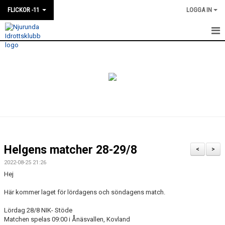
FLICKOR -11
LOGGA IN
HEM
NYHETER
KALENDER
MATCHER
TRUPPEN
Helgens matcher 28-29/8
<
>
BILDGALLERI
2022-08-25 21:26
Hej
DOKUMENT
Här kommer laget för lördagens och söndagens match.
Lördag 28/8 NIK- Stöde
Matchen spelas 09:00 i Ånäsvallen, Kovland