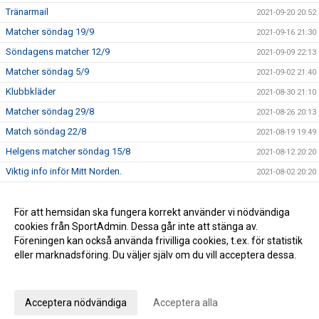
Tränarmail
2021-09-20 20:52
Matcher söndag 19/9
2021-09-16 21:30
Söndagens matcher 12/9
2021-09-09 22:13
Matcher söndag 5/9
2021-09-02 21:40
Klubbkläder
2021-08-30 21:10
Matcher söndag 29/8
2021-08-26 20:13
Match söndag 22/8
2021-08-19 19:49
Helgens matcher söndag 15/8
2021-08-12 20:20
Viktig info inför Mitt Norden.
2021-08-02 20:20
Match sön 27/6
2021-06-25 12:47
Sammandrag 14 september
För att hemsidan ska fungera korrekt använder vi nödvändiga
2019-08-26 09:52
cookies från SportAdmin. Dessa går inte att stänga av.
Kallelse till träning!
2018-08-28 08:36
Föreningen kan också använda frivilliga cookies, t.ex. för statistik
eller marknadsföring. Du väljer själv om du vill acceptera dessa.
Anpassa dina val
Cookie-inställningar
Gå till Webbversion
Acceptera nödvändiga
Acceptera alla