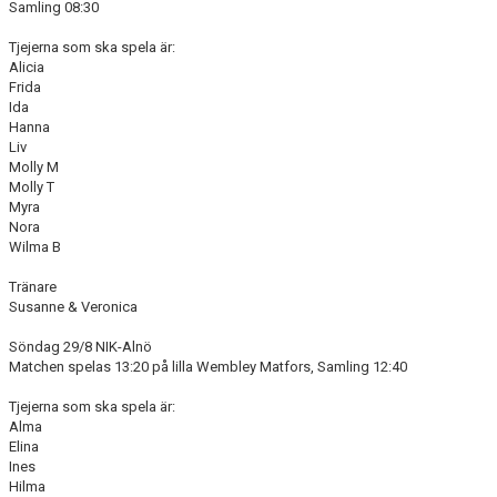
Samling 08:30
Tjejerna som ska spela är:
Alicia
Frida
Ida
Hanna
Liv
Molly M
Molly T
Myra
Nora
Wilma B
Tränare
Susanne & Veronica
Söndag 29/8 NIK-Alnö
Matchen spelas 13:20 på lilla Wembley Matfors, Samling 12:40
Tjejerna som ska spela är:
Alma
Elina
Ines
Hilma