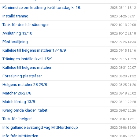
Påminnelse om krattning ikväll torsdag kl 18.
2023-05-11 16:12
Inställd träning
2023-04-26 09:31
Tack för den här säsongen
2022-10-13 20:00
Avslutning 13/10
2022-10-12 21:18
Påsförsäljning
2022-09-26 14:34
Kallelse till helgens matcher 17-18/9
2022-09-15 18:16
Träningen inställd ikväll 15/9
2022-09-15 16:29
Kallelse till helgens matcher
2022-08-31 20:07
Försäljning plastpåsar.
2022-08-29 21:32
Helgens matcher 28-29/8
2022-08-25 21:26
Matcher 20-21/8
2022-08-18 20:02
Match lördag 13/8
2022-08-11 22:28
Kvarglömda kläder i tältet
2022-08-07 20:26
Tack för i helgen!
2022-08-07 17:21
Info gällande avstängd väg MittNordencup
2022-08-06 15:06
Info från MittNorden
2022-08-06 09:51