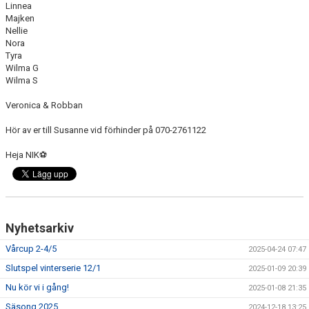
Linnea
Majken
Nellie
Nora
Tyra
Wilma G
Wilma S
Veronica & Robban
Hör av er till Susanne vid förhinder på 070-2761122
Heja NIK
⚽️
Nyhetsarkiv
Vårcup 2-4/5
2025-04-24 07:47
Slutspel vinterserie 12/1
2025-01-09 20:39
Nu kör vi i gång!
2025-01-08 21:35
Säsong 2025
2024-12-18 13:25