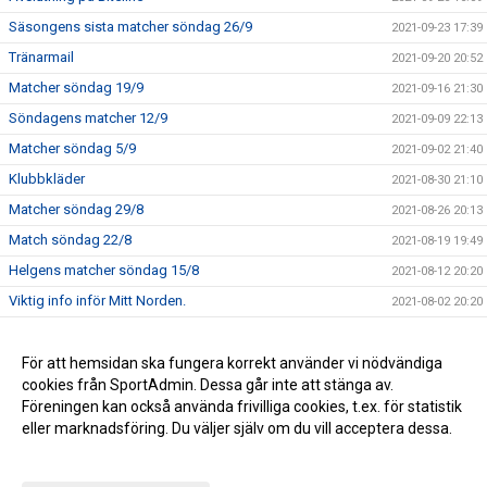
Säsongens sista matcher söndag 26/9
2021-09-23 17:39
Tränarmail
2021-09-20 20:52
Matcher söndag 19/9
2021-09-16 21:30
Söndagens matcher 12/9
2021-09-09 22:13
Matcher söndag 5/9
2021-09-02 21:40
Klubbkläder
2021-08-30 21:10
Matcher söndag 29/8
2021-08-26 20:13
Match söndag 22/8
2021-08-19 19:49
Helgens matcher söndag 15/8
2021-08-12 20:20
Viktig info inför Mitt Norden.
2021-08-02 20:20
Match sön 27/6
2021-06-25 12:47
Sammandrag 14 september
För att hemsidan ska fungera korrekt använder vi nödvändiga
2019-08-26 09:52
cookies från SportAdmin. Dessa går inte att stänga av.
Kallelse till träning!
2018-08-28 08:36
Föreningen kan också använda frivilliga cookies, t.ex. för statistik
eller marknadsföring. Du väljer själv om du vill acceptera dessa.
Anpassa dina val
Cookie-inställningar
Gå till Webbversion