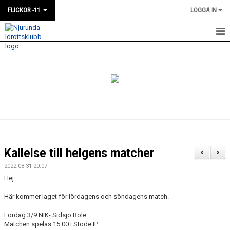
FLICKOR -11
LOGGA IN
HEM
NYHETER
KALENDER
MATCHER
TRUPPEN
Kallelse till helgens matcher
<
>
BILDGALLERI
2022-08-31 20:07
Hej
DOKUMENT
Här kommer laget för lördagens och söndagens match.
Lördag 3/9 NIK- Sidsjö Böle
Matchen spelas 15:00 i Stöde IP