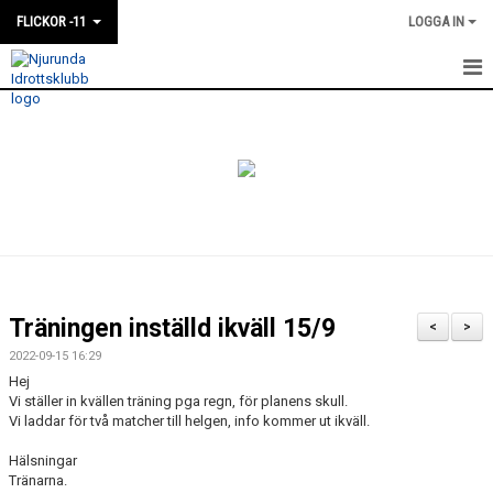
FLICKOR -11
LOGGA IN
HEM
NYHETER
KALENDER
MATCHER
TRUPPEN
Träningen inställd ikväll 15/9
<
>
BILDGALLERI
2022-09-15 16:29
Hej
DOKUMENT
Vi ställer in kvällen träning pga regn, för planens skull.
Vi laddar för två matcher till helgen, info kommer ut ikväll.
Hälsningar
Tränarna.