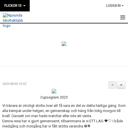
FLICKOR-13
LOGGA IN
HEM
NYHETER
KALENDER
DOKUMENT
BILDGALLERI
2025-08-04 10:52
<
>
KONTAKT
Cupsegrare 2025
TRUPPEN
Vi tränare är otroligt stolta över att få vara en del av detta härliga gäng. Som
alla kämpat under helgen, en gemenskap och häng från tidig morgon till
kväll. Oavsett om man hade matcher eller inte att vänta.
Denna resa har vi gjort gemensamt, tillsammans är vi ETT LAG 🖤🤍 I både
medgång och motgång har vi fått stötta varandra ⚽️🌟