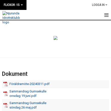
FLICKOR -15
LOGGA IN
HEM
NYHETER
KALENDER
MATCHER
TRUPPEN
Dokument
BILDGALLERI
Föräldramöte-20240311.pdf
DOKUMENT
Sammandrag Gumsekulle
onsdag 19 juni.pdf
KONTAKT
Sammandrag Gumsekulle
söndag 26 maj.pdf