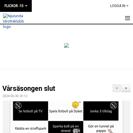
FLICKOR -15
LOGGA IN
HEM
NYHETER
KALENDER
MATCHER
TRUPPEN
Vårsäsongen slut
<
>
BILDGALLERI
2024-06-30 20:12
DOKUMENT
KONTAKT