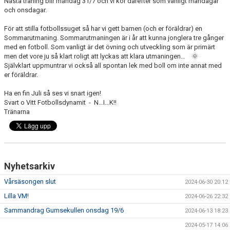
Nästa träning blir måndag 31/7 och vi kör därefter som vanligt måndagar
och onsdagar.
För att stilla fotbollssuget så har vi gett barnen (och er föräldrar) en
Sommarutmaning. Sommarutmaningen är i år att kunna jonglera tre gånger
med en fotboll. Som vanligt är det övning och utveckling som är primärt
men det vore ju så klart roligt att lyckas att klara utmaningen… 🌞
Självklart uppmuntrar vi också all spontan lek med boll om inte annat med
er föräldrar.
Ha en fin Juli så ses vi snart igen!
Svart o Vitt Fotbollsdynamit - N…I…K!!
Tränarna
Nyhetsarkiv
Vårsäsongen slut
2024-06-30 20:12
Lilla VM!
2024-06-26 22:32
Sammandrag Gumsekullen onsdag 19/6
2024-06-13 18:23
2024-05-17 14:06