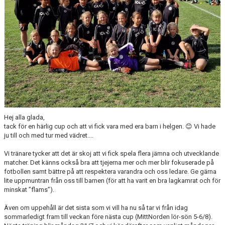
Hej alla glada,
tack för en härlig cup och att vi fick vara med era barn i helgen. 😊 Vi hade
ju till och med tur med vädret....
Vi tränare tycker att det är skoj att vi fick spela flera jämna och utvecklande
matcher. Det känns också bra att tjejerna mer och mer blir fokuserade på
fotbollen samt bättre på att respektera varandra och oss ledare. Ge gärna
lite uppmuntran från oss till barnen (för att ha varit en bra lagkamrat och för
minskat ”flams”).
Även om uppehåll är det sista som vi vill ha nu så tar vi från idag
sommarledigt fram till veckan före nästa cup (MittNorden lör-sön 5-6/8).