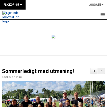
FLICKOR -15
LOGGA IN
HEM
NYHETER
KALENDER
MATCHER
TRUPPEN
Sommarledigt med utmaning!
<
>
BILDGALLERI
2023-07-02 19:07
DOKUMENT
KONTAKT