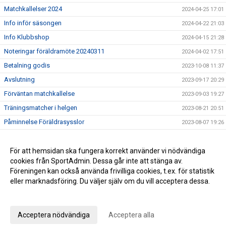
Matchkallelser 2024
2024-04-25 17:01
Info inför säsongen
2024-04-22 21:03
Info Klubbshop
2024-04-15 21:28
Noteringar föräldramöte 20240311
2024-04-02 17:51
Betalning godis
2023-10-08 11:37
Avslutning
2023-09-17 20:29
Förväntan matchkallelse
2023-09-03 19:27
Träningsmatcher i helgen
2023-08-21 20:51
Påminnelse Föräldrasysslor
2023-08-07 19:26
Träningstid onsdag 7/8 17:30
2023-08-07 19:12
Mid Nordic cup i helgen
För att hemsidan ska fungera korrekt använder vi nödvändiga
2023-08-02 09:14
cookies från SportAdmin. Dessa går inte att stänga av.
Sommarledigt med utmaning!
2023-07-02 19:07
Föreningen kan också använda frivilliga cookies, t.ex. för statistik
eller marknadsföring. Du väljer själv om du vill acceptera dessa.
Anpassa dina val
Cookie-inställningar
Gå till Webbversion
Acceptera nödvändiga
Acceptera alla