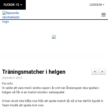
FLICKOR -15
LOGGA IN
HEM
NYHETER
KALENDER
MATCHER
TRUPPEN
Träningsmatcher i helgen
<
>
BILDGALLERI
2023-08-21 20:51
För info.
DOKUMENT
Vi valde att vara med i andra cuper i år och när Ånäscupen ska spelas i
helgen så får vi en match mindre i seriespelet.
KONTAKT
Vi kan dock inte hålla oss från att spela match 😃 så vi har därför bjudit in
Team Hudik att spela mot oss.