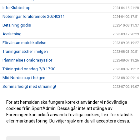
Info Klubbshop
2024-04-15 21:28
Noteringar föräldramöte 20240311
2024-04-02 17:51
Betalning godis
2023-10-08 11:37
Avslutning
2023-09-17 20:29
Förväntan matchkallelse
2023-09-03 19:27
Träningsmatcher i helgen
2023-08-21 20:51
Påminnelse Föräldrasysslor
2023-08-07 19:26
Träningstid onsdag 7/8 17:30
2023-08-07 19:12
Mid Nordic cup i helgen
2023-08-02 09:14
Sommarledigt med utmaning!
2023-07-02 19:07
För att hemsidan ska fungera korrekt använder vi nödvändiga
cookies från SportAdmin. Dessa går inte att stänga av.
Föreningen kan också använda frivilliga cookies, t.ex. för statistik
eller marknadsföring. Du väljer själv om du vill acceptera dessa.
Anpassa dina val
Cookie-inställningar
Gå till Webbversion