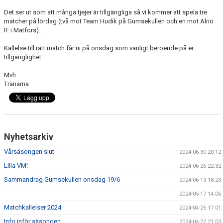
Det ser ut som att många tjejer är tillgängliga så vi kommer att spela tre
matcher på lördag (två mot Team Hudik på Gumsekullen och en mot Alnö
IF i Matfors).
Kallelse till rätt match får ni på onsdag som vanligt beroende på er
tillgänglighet.
Mvh
Tränarna
Nyhetsarkiv
Vårsäsongen slut
2024-06-30 20:12
Lilla VM!
2024-06-26 22:32
Sammandrag Gumsekullen onsdag 19/6
2024-06-13 18:23
2024-05-17 14:06
Matchkallelser 2024
2024-04-25 17:01
Info inför säsongen
2024-04-22 21:03