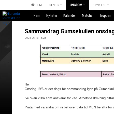
HEM
SENIOR
UNGDOM
STYRELSE
Hem
Nyheter
Kalender
Matcher
Truppen
Sammandrag Gumsekullen onsdag
2024-06-13 18:23
Hej,
Onsdag 19/6 är det dags för sammandrag igen på Gumsekul
Se ovan vilka som ansvarar för vad. Arbetsbeskrivning hitta
Prata med varandra om ni behöver byta tid MEN berätta för 