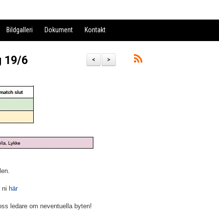
Bildgalleri
Dokument
Kontakt
 19/6
<
>
len.
r ni
här
oss ledare om neventuella byten!